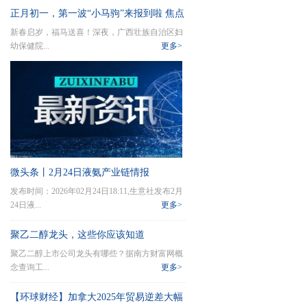
正月初一，第一波“小马驹”来报到啦 焦点
新春启岁，福马送喜！深夜，广西壮族自治区妇
讯息
幼保健院...
更多>
微头条丨2月24日液氨产业链情报
发布时间：2026年02月24日18:11,生意社发布2月
24日液...
更多>
聚乙二醇龙头，这些你应该知道
聚乙二醇上市公司龙头有哪些？据南方财富网概
（2026/2/20）_前沿资讯
念查询工...
更多>
【环球财经】加拿大2025年贸易逆差大幅