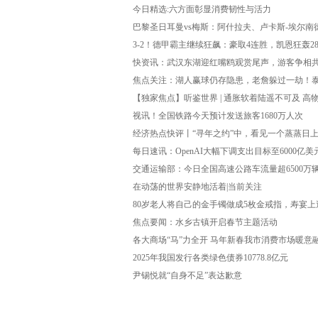
今日精选:六方面彰显消费韧性与活力
巴黎圣日耳曼vs梅斯：阿什拉夫、卢卡斯-埃尔南
3-2！德甲霸主继续狂飙：豪取4连胜，凯恩狂轰2
快资讯：武汉东湖迎红嘴鸥观赏尾声，游客争相共
焦点关注：湖人赢球仍存隐患，老詹躲过一劫！
【独家焦点】听鉴世界 | 通胀软着陆遥不可及 高
视讯！全国铁路今天预计发送旅客1680万人次
经济热点快评丨“寻年之约”中，看见一个蒸蒸日
每日速讯：OpenAI大幅下调支出目标至6000亿
交通运输部：今日全国高速公路车流量超6500万
在动荡的世界安静地活着|当前关注
80岁老人将自己的金手镯做成5枚金戒指，寿宴
焦点要闻：水乡古镇开启春节主题活动
各大商场“马”力全开 马年新春我市消费市场暖意
2025年我国发行各类绿色债券10778.8亿元
尹锡悦就“自身不足”表达歉意