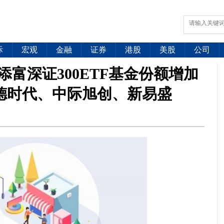
际
宏观
金融
证券
港股
美股
公司
汇添富深证300ETF基金份额增加
宁德时代、中际旭创、新易盛