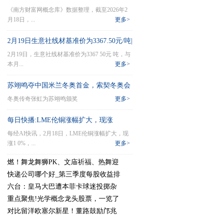
《南方财富网概念库》数据整理，截至2026年2
交量榜单|重点聚焦
月18日，...
更多>
2月19日生意社线材基准价为3367.50元/吨|
2月19日，生意社线材基准价为3367 50元 吨，与
播报
本月...
更多>
苏翊鸣夺中国米兰冬奥首金，索契冬奥会
冬奥传奇张虹为苏翊鸣颁奖
更多>
冠军张虹为其颁奖-快资讯
每日快播:LME伦铜涨幅扩大，现涨
每经AI快讯，2月18日，LME伦铜涨幅扩大，现
1.0%，最新报12745.5美元/吨
涨1 0%，...
更多>
燃！舞龙舞狮PK、文庙祈福、热舞迎
快递公司哪个好_第三季度每股收益排
六台：皇马大巴遭本菲卡球迷投掷杂
重点聚焦!光学概念龙头股票，一览了
对比留洋欧塞尔新星！董路鼓励邝兆