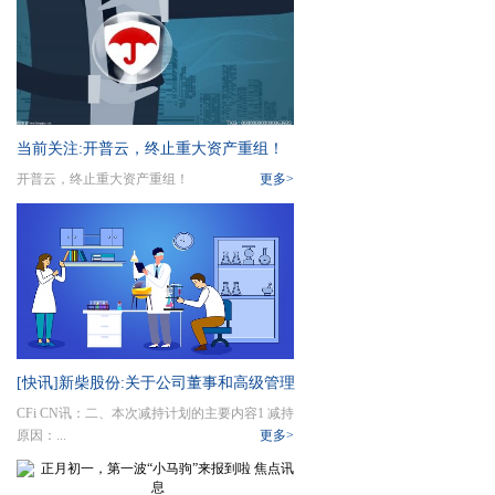
当前关注:开普云，终止重大资产重组！
开普云，终止重大资产重组！
更多>
[快讯]新柴股份:关于公司董事和高级管理
CFi CN讯：二、本次减持计划的主要内容1 减持
人员股份减持计划的预披露_每日热点
原因：...
更多>