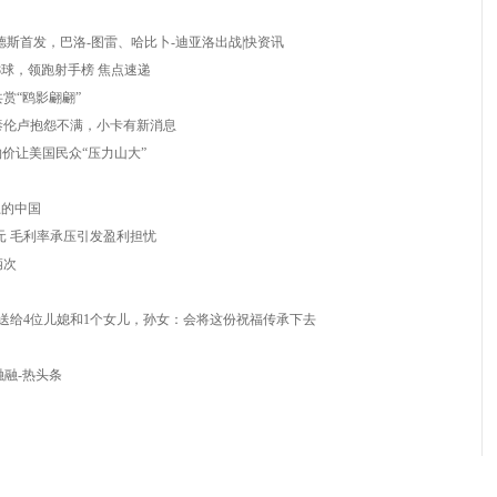
德斯首发，巴洛-图雷、哈比卜-迪亚洛出战|快资讯
8球，领跑射手榜 焦点速递
赏“鸥影翩翩”
泰伦卢抱怨不满，小卡有新消息
物价让美国民众“压力山大”
上的中国
美元 毛利率承压引发盈利担忧
辆次
上送给4位儿媳和1个女儿，孙女：会将这份祝福传承下去
融融-热头条