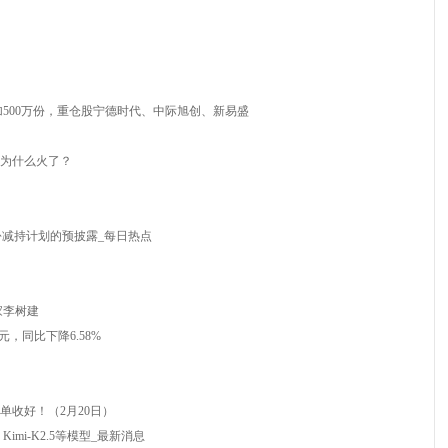
增加500万份，重仓股宁德时代、中际旭创、新易盛
道为什么火了？
份减持计划的预披露_每日热点
家李树建
元，同比下降6.58%
单收好！（2月20日）
、Kimi-K2.5等模型_最新消息