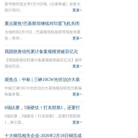
新华财经渥太华2月19日电（记者林威）加拿大
扩大 对美依赖下降 每日热讯
统计局19...
更多>
重点聚焦!巴基斯坦继续对印度飞机关闭
当地时间2月19日，巴基斯坦机场管理局发布通
领空至3月23日
告，将对...
更多>
我国慈善信托累计备案规模突破百亿元
【我国慈善信托累计备案规模突破百亿元】据中
国信托业...
更多>
观焦点：中标 | 三峡10GW光伏治沙大基
中标|三峡10GW光伏治沙大基地规划研究方案编
地规划研究方案编制服务预成交公示
制服务预...
更多>
6场比赛，5场硬仗！打东部第1，还要打
6场比赛，5场硬仗！打东部第1，还要打西部第
西部第1，骑士面临严峻考验-今日快看
1，骑士面...
更多>
十大铜箔相关企业-2026年2月18日铜箔成