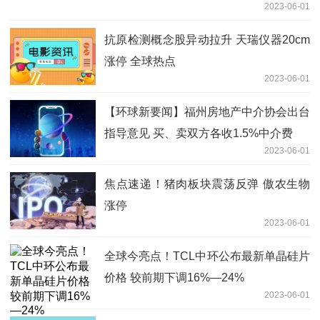
2023-06-01
抗原检测概念股异动拉升 天瑞仪器20cm
涨停 全球热点
2023-06-01
【环球新要闻】福州房地产中介协会出台
指导意见 买、卖双方各收1.5%中介费
2023-06-01
焦点速递！猪肉板块震荡反弹 傲农生物
涨停
2023-06-01
全球今亮点！TCL中环公布最新单晶硅片
价格 较前期下调16%—24%
2023-06-01