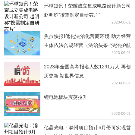
环球短讯！荣耀成立集成电路设计新公司
赵明称“按需制定自研芯片”
2023-06-01
焦点快报!优化法治化营商环境 助力经营
主体依法合规经营（法治头条·“法治护航
2023-06-01
高质量发展”调研行③）
2023年全国高考报名人数1291万人 再创
历史新高|世界信息
2023-06-01
锂电池板块震荡拉升
2023-06-01
亿晶光电：滁州项目预计6月份可实现首