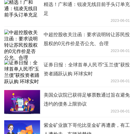
精选！广和通：锐凌无线目前手头订单充
足
2023-06-01
中超控股收关注函：要求说明转让苏民投
股权的0元作价是否公允、合理
2023-06-01
证券日报：全球首单人民币“玉兰债”获投
资者踊跃认购 环球实时
2023-06-01
美国众议院已获得足够票数通过旨在避免
违约的债务上限协议
2023-06-01
紫金矿业旗下哥伦比亚金矿再遭袭，有工